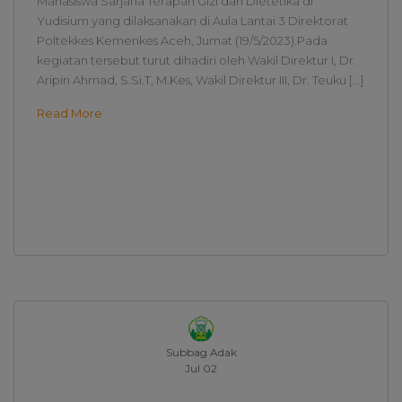
Mahasiswa Sarjana Terapan Gizi dan Dietetika di
Yudisium yang dilaksanakan di Aula Lantai 3 Direktorat
Poltekkes Kemenkes Aceh, Jumat (19/5/2023).Pada
kegiatan tersebut turut dihadiri oleh Wakil Direktur I, Dr.
Aripin Ahmad, S.Si.T, M.Kes, Wakil Direktur III, Dr. Teuku […]
Read More
Subbag Adak
Jul 02