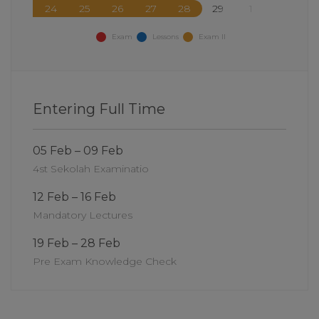
24
25
26
27
28
29
1
Exam
Lessons
Exam II
Entering Full Time
05 Feb – 09 Feb
4st Sekolah Examinatio
12 Feb – 16 Feb
Mandatory Lectures
19 Feb – 28 Feb
Pre Exam Knowledge Check