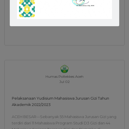
Humas Poltekkes Aceh
Jul 02
Pelaksanaan Yudisium Mahasiswa Jurusan Gizi Tahun
Akademik 2022/2023
ACEH BESAR—Sebanyak 55 Mahasiswa Jurusan Gizi yang
terdiri dari 11 Mahasiswa Program Studi D3 Gizi dan 44