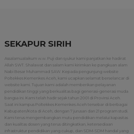
SEKAPUR SIRIH
Assalamualaikum w.w. Puji dan syukur kami panjatkan ke hadirat
Allah SWT. Shalawat dan salam kami kirimkan ke pangkuan alam
Nabi Besar Muhammad SAW. Kepada pengunjung website
Poltekkes Kemenkes Aceh, kami ucapkan selamat berselancar di
website kami. Tujuan kami adalah memberikan pelayanan
pendidikan tinggi yang berkualitas bagi generasi-generasi muda
bangsa ini. Kami telah hadir sejak tahun 2001 di Provinsi Aceh.
Saat ini kampus Poltekkes Kemenkes Aceh tersebar di berbagai
Kabupaten/Kota di Aceh, dengan 7 jurusan dan 21 program studi.
Kami terus mengembangkan mutu pendidikan melalui kapasitas
dan kualitas dosen yang terus ditingkatkan, ketersediaan
infrastruktur pendidikan yang cukup, dan SDM-SDM handal yang