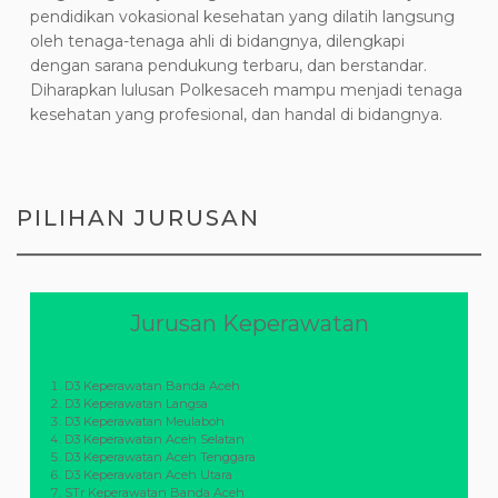
pendidikan vokasional kesehatan yang dilatih langsung
oleh tenaga-tenaga ahli di bidangnya, dilengkapi
dengan sarana pendukung terbaru, dan berstandar.
Diharapkan lulusan Polkesaceh mampu menjadi tenaga
kesehatan yang profesional, dan handal di bidangnya.
PILIHAN JURUSAN
Jurusan Keperawatan
D3 Keperawatan Banda Aceh
D3 Keperawatan Langsa
D3 Keperawatan Meulaboh
D3 Keperawatan Aceh Selatan
D3 Keperawatan Aceh Tenggara
D3 Keperawatan Aceh Utara
STr Keperawatan Banda Aceh