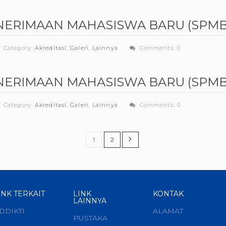
NERIMAAN MAHASISWA BARU (SPMB
Category:
Akreditasi
,
Galeri
,
Lainnya
Comments: 0
NERIMAAN MAHASISWA BARU (SPMB
Category:
Akreditasi
,
Galeri
,
Lainnya
Comments: 0
1
2
INK TERKAIT
LINK
KONTAK
LAINNYA
DDIKTI
ALAMAT
PUSTAKA