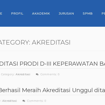
E
PROFIL
AKADEMIK
JURUSAN
SPMB
P
ATEGORY:
AKREDITASI
ITASI PRODI D-III KEPERAWATAN 
Category:
Akreditasi
Comments: 0
erhasil Meraih Akreditasi Unggul di
y:
Akreditasi
Comments: 0