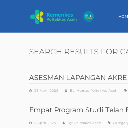
HOM
SEARCH RESULTS FOR C
ASESMAN LAPANGAN AKRED
23 April 2025
By: Humas Poltekkes Aceh
Empat Program Studi Telah B
5 April 2025
By: Poltekkes Aceh
Categor